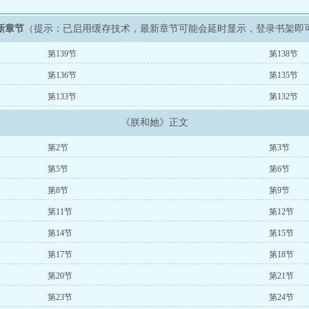
新章节
（提示：已启用缓存技术，最新章节可能会延时显示，登录书架即
第139节
第138节
第136节
第135节
第133节
第132节
《朕和她》正文
第2节
第3节
第5节
第6节
第8节
第9节
第11节
第12节
第14节
第15节
第17节
第18节
第20节
第21节
第23节
第24节