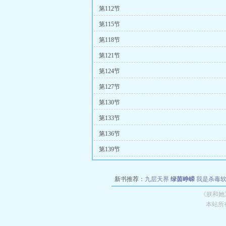
第112节
第115节
第118节
第121节
第124节
第127节
第130节
第133节
第136节
第139节
新书推荐：
九层天界
绿茵峥嵘
我是杀毒
空城
战争天堂
混元道纪
教练万岁
都市全
《朕和她
本站所