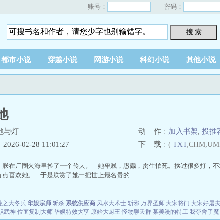
账号：
密码：
搜 索
都市小说
穿越小说
网游小说
科幻小说
其他小说
她
她与灯
动 作：
加入书架
,
投推
26-02-28 11:01:27
下 载：
(
TXT
,CHM,UM
 朕在尸圈火海里捡了一个伶人。 她卑贱，愚蠢，贪生怕死。挨过很多打，不
点喜欢她。 于是朕赏了她一把世上最名贵的...
漫之大冬兵
华娱宗师
斩杀
系统供应商
风水大术士
斩邪
万界圣师
大宋将门
大宋好屠
职武神
位面复制大师
华娱特效大亨
原始大厨王
怪物聊天群
某美漫的特工
我夺舍了魔