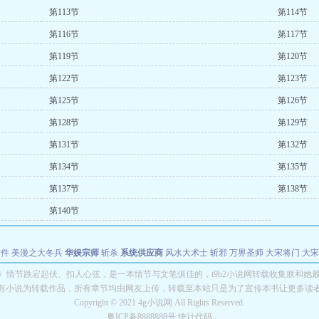
第113节
第114节
第116节
第117节
第119节
第120节
第122节
第123节
第125节
第126节
第128节
第129节
第131节
第132节
第134节
第135节
第137节
第138节
第140节
软件
美漫之大冬兵
华娱宗师
斩杀
系统供应商
风水大术士
斩邪
万界圣师
大宋将门
大宋
能巨星
绝对交易
全职武神
位面复制大师
华娱特效大亨
原始大厨王
怪物聊天群
某美漫
》情节跌宕起伏、扣人心弦，是一本情节与文笔俱佳的，t9b2小说网转载收集朕和她
有小说为转载作品，所有章节均由网友上传，转载至本站只是为了宣传本书让更多读
长别打脸
Copyright © 2021 4g小说网 All Rights Reserved.
粤ICP备8888888号 统计代码