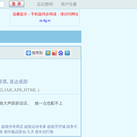
忘记密码
用户注册
温馨提示：手机版同步阅读，请访问网址
m.4g.re
荐票
,
直达底部
D,JAR,APK,HTML )
敢大声跟朕说话。 她一点也配不上
夫
超级传奇商店
超级运动专家
超级浮空城
战争天
皇
都市极品医仙
九天
酋长别打脸