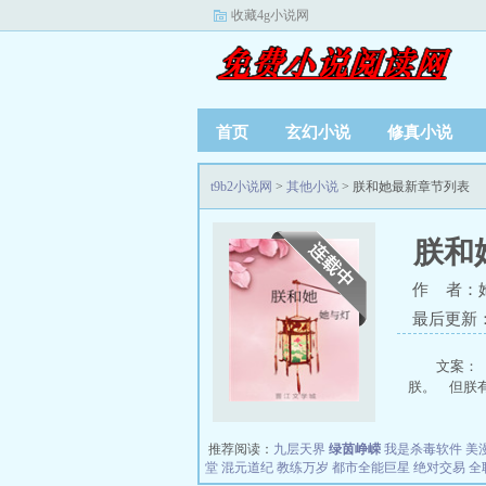
收藏4g小说网
首页
玄幻小说
修真小说
t9b2小说网
>
其他小说
> 朕和她最新章节列表
朕和
作 者：
最后更新：20
文案：
朕。 但朕有
推荐阅读：
九层天界
绿茵峥嵘
我是杀毒软件
美
堂
混元道纪
教练万岁
都市全能巨星
绝对交易
全