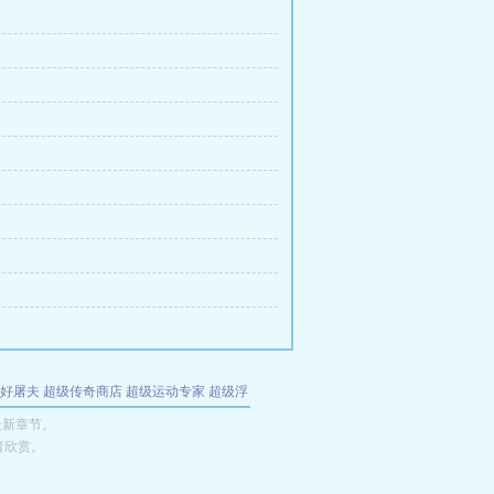
好屠夫
超级传奇商店
超级运动专家
超级浮
的特工
我夺舍了魔皇
都市极品医仙
九天
酋
最新章节。
者欣赏。