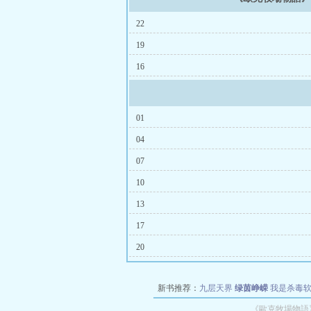
22
19
16
01
04
07
10
13
17
20
新书推荐：
九层天界
绿茵峥嵘
我是杀毒
空城
战争天堂
混元道纪
教练万岁
都市全
《歐克牧場物語