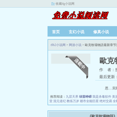
收藏4g小说网
首页
玄幻小说
修真小说
t9b2小说网
>
网游小说
> 歐克牧場物語最新章节
歐克
作 者：
最后更新：20
恩...
推荐阅读：
九层天界
绿茵峥嵘
我是杀毒软件
美
堂
混元道纪
教练万岁
都市全能巨星
绝对交易
全
《歐克牧場物語