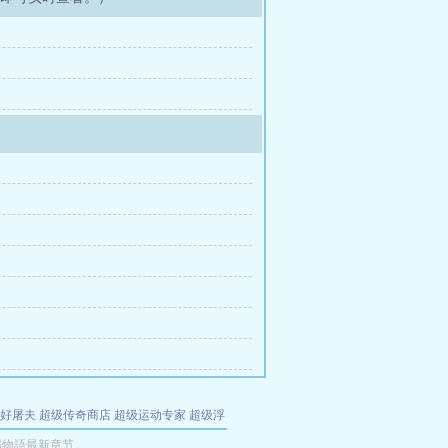
好屠夫
超级传奇商店
超级运动专家
超级浮
的特工
我夺舍了魔皇
都市极品医仙
九天
酋
場物語最新章节。