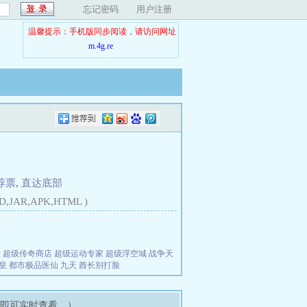
忘记密码
用户注册
温馨提示：手机版同步阅读，请访问网址
m.4g.re
荐票
,
直达底部
D,JAR,APK,HTML )
夫
超级传奇商店
超级运动专家
超级浮空城
战争天
皇
都市极品医仙
九天
酋长别打脸
架即可实时查看。）