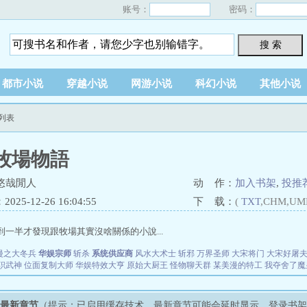
账号：
密码：
搜 索
都市小说
穿越小说
网游小说
科幻小说
其他小说
列表
牧場物語
悠哉閒人
动 作：
加入书架
,
投推
25-12-26 16:04:55
下 载：
(
TXT
,CHM,UM
..寫到一半才發現跟牧場其實沒啥關係的小說...
漫之大冬兵
华娱宗师
斩杀
系统供应商
风水大术士
斩邪
万界圣师
大宋将门
大宋好屠
职武神
位面复制大师
华娱特效大亨
原始大厨王
怪物聊天群
某美漫的特工
我夺舍了魔
》最新章节
（提示：已启用缓存技术，最新章节可能会延时显示，登录书