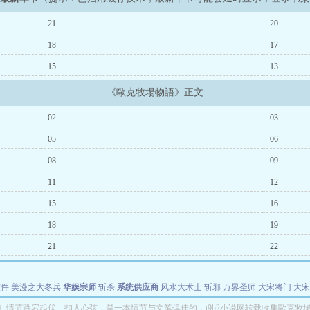
21
20
18
17
15
13
《歐克牧場物語》正文
02
03
05
06
08
09
11
12
15
16
18
19
21
22
软件
美漫之大冬兵
华娱宗师
斩杀
系统供应商
风水大术士
斩邪
万界圣师
大宋将门
大宋
能巨星
绝对交易
全职武神
位面复制大师
华娱特效大亨
原始大厨王
怪物聊天群
某美漫
》情节跌宕起伏、扣人心弦，是一本情节与文笔俱佳的，t9b2小说网转载收集歐克牧