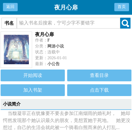
夜月心扉
返回
首页
书名
夜月心扉
作者：
F
分类：
网游小说
状态：连载中
更新：2026-01-01
最新：
小公告
开始阅读
查看目录
加入书架
点击下载
小说简介
当馥凝菲正在犹豫要不要去参加江南烟雨的婚礼时， 她却
愕然发现那个她认识最久的朋友，竟想置她于死地。 她更没
想过，自己的生活会就此被一个骑着白熊而来的人打乱...