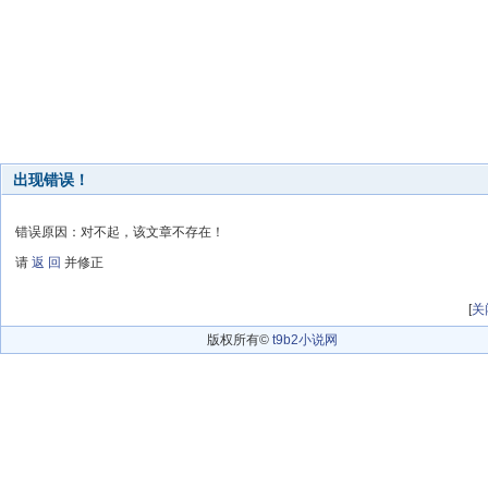
出现错误！
错误原因：对不起，该文章不存在！
请
返 回
并修正
[
关
版权所有©
t9b2小说网