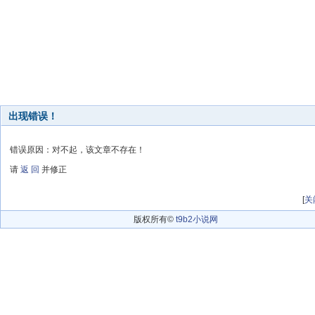
出现错误！
错误原因：对不起，该文章不存在！
请
返 回
并修正
[
关
版权所有©
t9b2小说网