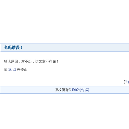
出现错误！
错误原因：对不起，该文章不存在！
请
返 回
并修正
[
关
版权所有©
t9b2小说网