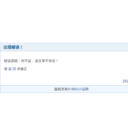
出现错误！
错误原因：对不起，该文章不存在！
请
返 回
并修正
[
关
版权所有©
t9b2小说网