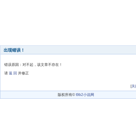
出现错误！
错误原因：对不起，该文章不存在！
请
返 回
并修正
[
关
版权所有©
t9b2小说网