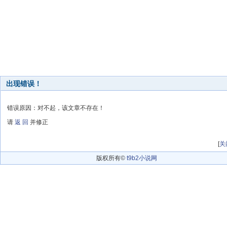
出现错误！
错误原因：对不起，该文章不存在！
请
返 回
并修正
[
关
版权所有©
t9b2小说网