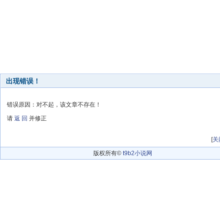
出现错误！
错误原因：对不起，该文章不存在！
请
返 回
并修正
[
关
版权所有©
t9b2小说网