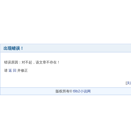
出现错误！
错误原因：对不起，该文章不存在！
请
返 回
并修正
[
关
版权所有©
t9b2小说网