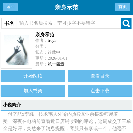
亲身示范
返回
首页
书名
亲身示范
作者：
trey5
分类：
状态：连载中
更新：2026-01-01
最新：
第十四章
开始阅读
查看目录
加入书架
点击下载
小说简介
付辛航x李彧 技术宅人外冷内热攻X业余摄影师易羞
受 深夜在电脑前查看近日店铺收到的评论，这周成交了三单
全是好评，突然来了消息提醒，客服只有李彧一个，他毫不