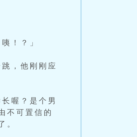
。
咦！？」
跳，他刚刚应
长喔？是个男
由不可置信的
了。