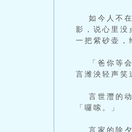
如今人不在了
影，说心里没
一把紫砂壶，
「爸你等会可
言潍泱轻声笑
言世灃的动
「囉嗦。」
言家的除夕夜