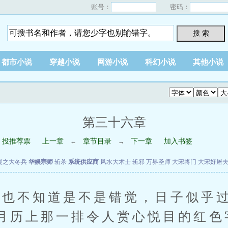
账号：
密码：
搜 索
都市小说
穿越小说
网游小说
科幻小说
其他小说
第三十六章
投推荐票
上一章
章节目录
下一章
加入书签
←
→
漫之大冬兵
华娱宗师
斩杀
系统供应商
风水大术士
斩邪
万界圣师
大宋将门
大宋好屠
不知道是不是错觉，日子似乎过
月历上那一排令人赏心悦目的红色