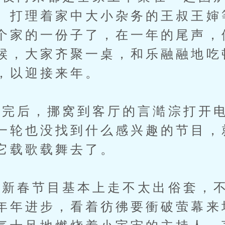
、打理着家中大小杂务的王叔王婶
个家的一份子了，在一年的尾声，
候，大家齐聚一桌，和乐融融地吃
，以迎接来年。
后，挪窝到客厅的言澔淙打开电
一轮也没找到什么感兴趣的节目，
它载歌载舞去了。
春节目基本上走不太出俗套，不
年年进步，看着彷彿要衝破萤幕来场