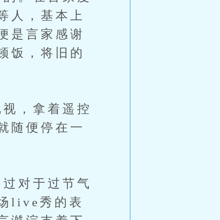
等人，基本上
便是言家感谢
顿饭，将旧的
视，拿着遥控
就随便停在一
过对于过节气
live秀的表