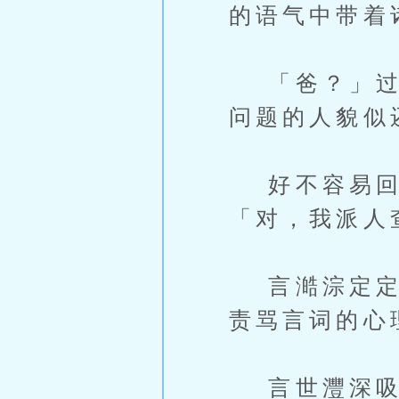
的语气中带着
「爸？」过了
问题的人貌似
好不容易回
「对，我派人
言澔淙定定地
责骂言词的心
言世灃深吸了