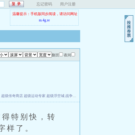
忘记密码
用户注册
温馨提示：手机版同步阅读，请访问网址
m.4g.re
翻页
夜间
夫
超级传奇商店
超级运动专家
超级浮空城
战争天堂
混元道纪
教练万岁
都市全能巨星
得特别快，转
字样了。