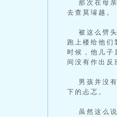
那次在母亲的
去查莫璿越。
被这么劈头这
跑上楼给他们
时候，他儿子
间没有作出反
男孩并没有显
下的忐忑。
虽然这么说有