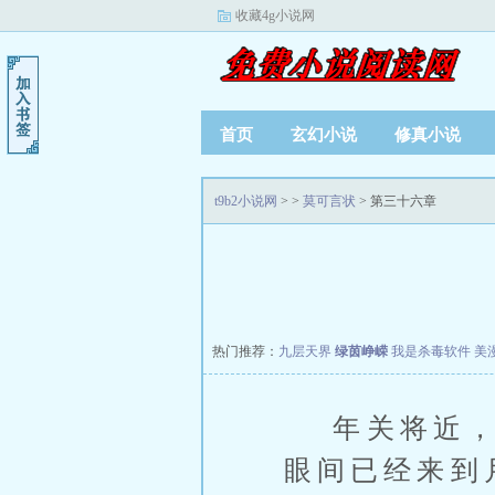
收藏4g小说网
首页
玄幻小说
修真小说
t9b2小说网
>
>
莫可言状
> 第三十六章
热门推荐：
九层天界
绿茵峥嵘
我是杀毒软件
美
年关将近，也
眼间已经来到