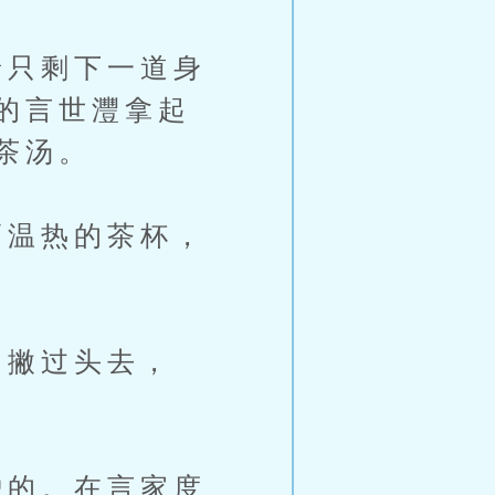
只剩下一道身
的言世灃拿起
茶汤。
温热的茶杯，
撇过头去，
的。在言家度