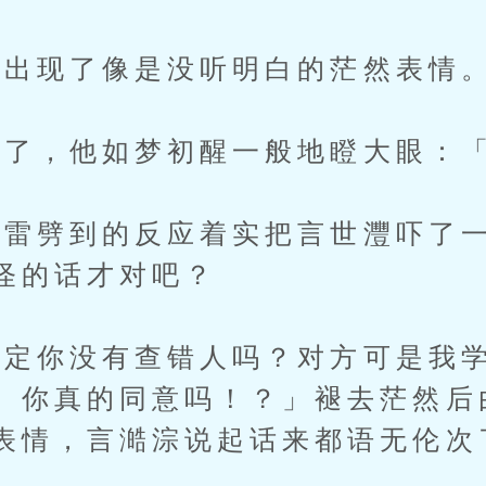
出现了像是没听明白的茫然表情
了，他如梦初醒一般地瞪大眼：「
劈到的反应着实把言世灃吓了一
怪的话才对吧？
你没有查错人吗？对方可是我学
、你真的同意吗！？」褪去茫然后
表情，言澔淙说起话来都语无伦次