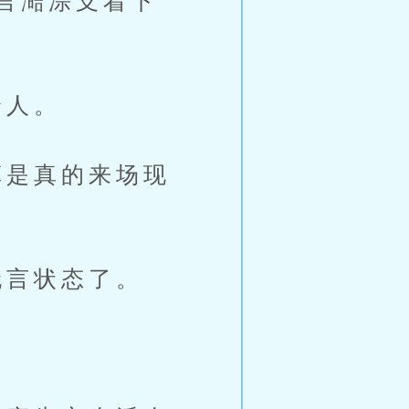
言澔淙支着下
个人。
是真的来场现
言状态了。
」